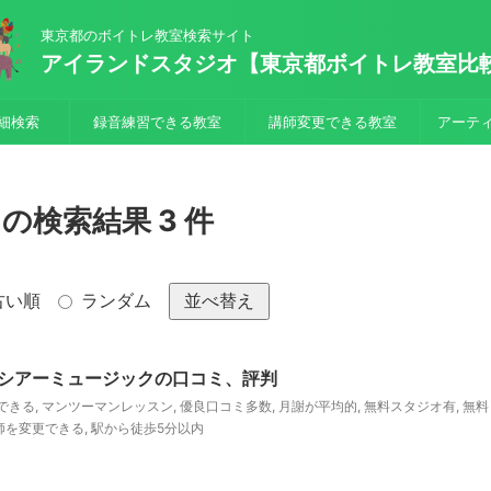
東京都のボイトレ教室検索サイト
アイランドスタジオ【東京都ボイトレ教室比
細検索
録音練習できる教室
講師変更できる教室
アーテ
検索結果 3 件
古い順
ランダム
並べ替え
シアーミュージックの口コミ、評判
できる
,
マンツーマンレッスン
,
優良口コミ多数
,
月謝が平均的
,
無料スタジオ有
,
無料
師を変更できる
,
駅から徒歩5分以内