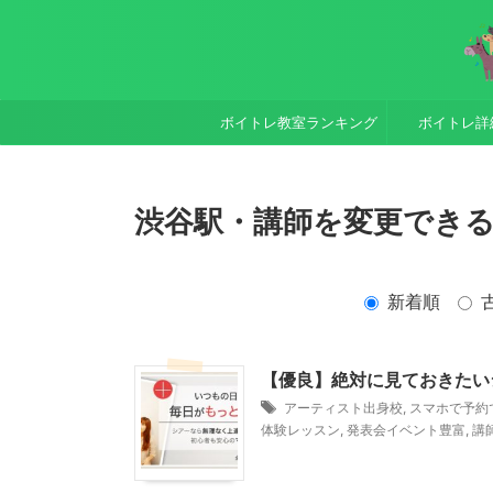
ボイトレ教室ランキング
ボイトレ詳
渋谷駅・講師を変更できるの
新着順
【優良】絶対に見ておきたい
アーティスト出身校
,
スマホで予約
体験レッスン
,
発表会イベント豊富
,
講