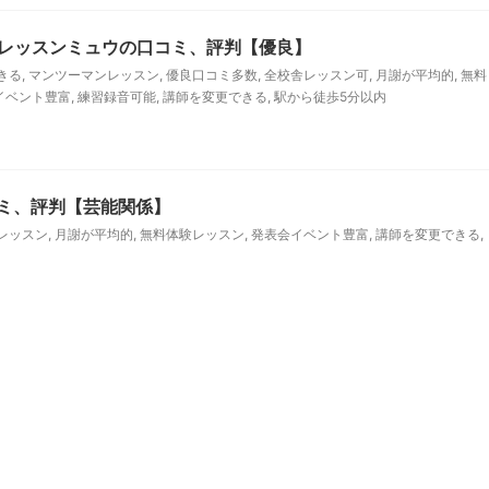
レッスンミュウの口コミ、評判【優良】
きる
,
マンツーマンレッスン
,
優良口コミ多数
,
全校舎レッスン可
,
月謝が平均的
,
無料
イベント豊富
,
練習録音可能
,
講師を変更できる
,
駅から徒歩5分以内
コミ、評判【芸能関係】
レッスン
,
月謝が平均的
,
無料体験レッスン
,
発表会イベント豊富
,
講師を変更できる
,