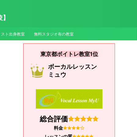
較】
ィスト出身教室
無料スタジオ有の教室
東京都ボイトレ教室1位
ボーカルレッスン
ミュウ
総合評価
料金
レッスンの質