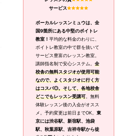
サービス
ボーカルレッスンミュウは、全
国9箇所にある中堅のボイトレ
教室！
平均的な料金のわりに、
ボイトレ教室の中で群を抜いて
サービス豊富のレッスン教室。
講師指名制で安心システム。
全
校舎の無料スタジオが使用可能
なので、よくスタジオに行く方
はコスパ◎。そして、各地校舎
どこでもレッスン受講可
。無料
体験レッスン後の入会がオスス
メ。予約変更は前日までOK。
東
京には渋谷駅、新宿駅、池袋
駅、秋葉原駅、吉祥寺駅から徒