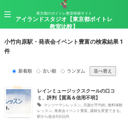
東京都のボイトレ教室検索サイト
アイランドスタジオ【東京都ボイトレ
教室比較】
小竹向原駅・発表会イベント豊富の検索結果 1
件
新着順
古い順
ランダム
並べ替え
レインミュージックスクールの口コ
ミ、評判【質高＆信用不明】
マンツーマンレッスン
,
月謝が平均的
,
無料体験
レッスン
,
発表会イベント豊富
,
講師を変更できる
,
駅から徒歩5分以内