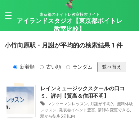
東京都のボイトレ教室検索サイト
アイランドスタジオ【東京都ボイトレ
教室比較】
小竹向原駅・月謝が平均的の検索結果 1 件
新着順
古い順
ランダム
並べ替え
レインミュージックスクールの口コ
ミ、評判【質高＆信用不明】
マンツーマンレッスン
,
月謝が平均的
,
無料体験
レッスン
,
発表会イベント豊富
,
講師を変更できる
,
駅から徒歩5分以内