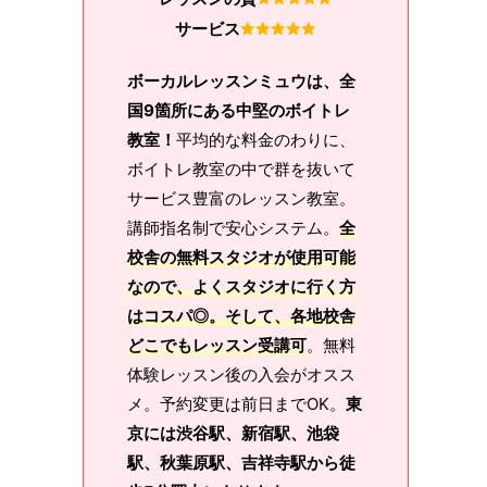
サービス
ボーカルレッスンミュウは、全
国9箇所にある中堅のボイトレ
教室！
平均的な料金のわりに、
ボイトレ教室の中で群を抜いて
サービス豊富のレッスン教室。
講師指名制で安心システム。
全
校舎の無料スタジオが使用可能
なので、よくスタジオに行く方
はコスパ◎。そして、各地校舎
どこでもレッスン受講可
。無料
体験レッスン後の入会がオスス
メ。予約変更は前日までOK。
東
京には渋谷駅、新宿駅、池袋
駅、秋葉原駅、吉祥寺駅から徒