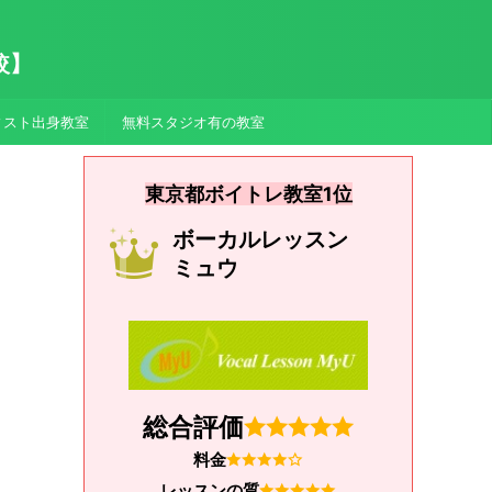
較】
ィスト出身教室
無料スタジオ有の教室
東京都ボイトレ教室1位
ボーカルレッスン
ミュウ
総合評価
料金
レッスンの質