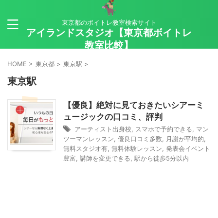
東京都のボイトレ教室検索サイト
アイランドスタジオ【東京都ボイトレ
教室比較】
HOME
>
東京都
>
東京駅
>
東京駅
【優良】絶対に見ておきたいシアーミ
ュージックの口コミ、評判
アーティスト出身校
,
スマホで予約できる
,
マン
ツーマンレッスン
,
優良口コミ多数
,
月謝が平均的
,
無料スタジオ有
,
無料体験レッスン
,
発表会イベント
豊富
,
講師を変更できる
,
駅から徒歩5分以内