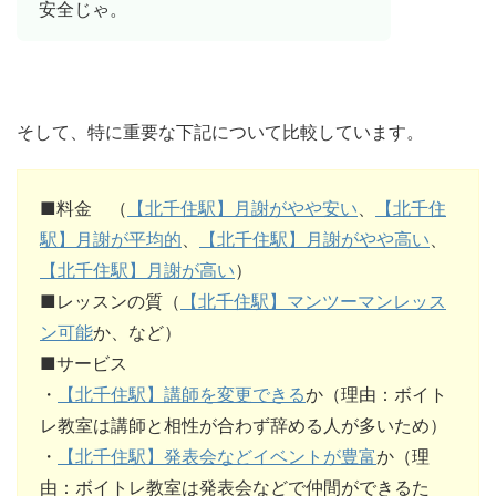
安全じゃ。
そして、特に重要な下記について比較しています。
■料金 （
【北千住駅】月謝がやや安い
、
【北千住
駅】月謝が平均的
、
【北千住駅】月謝がやや高い
、
【北千住駅】月謝が高い
）
■レッスンの質（
【北千住駅】マンツーマンレッス
ン可能
か、など）
■サービス
・
【北千住駅】講師を変更できる
か（理由：ボイト
レ教室は講師と相性が合わず辞める人が多いため）
・
【北千住駅】発表会などイベントが豊富
か（理
由：ボイトレ教室は発表会などで仲間ができるた