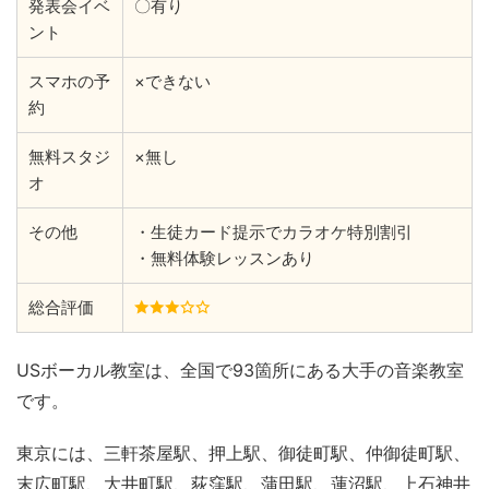
発表会イベ
〇有り
ント
スマホの予
×できない
約
無料スタジ
×無し
オ
その他
・生徒カード提示でカラオケ特別割引
・無料体験レッスンあり
総合評価
USボーカル教室は、全国で93箇所にある大手の音楽教室
です。
東京には、三軒茶屋駅、押上駅、御徒町駅、仲御徒町駅、
末広町駅、大井町駅、荻窪駅、蒲田駅、蓮沼駅、上石神井