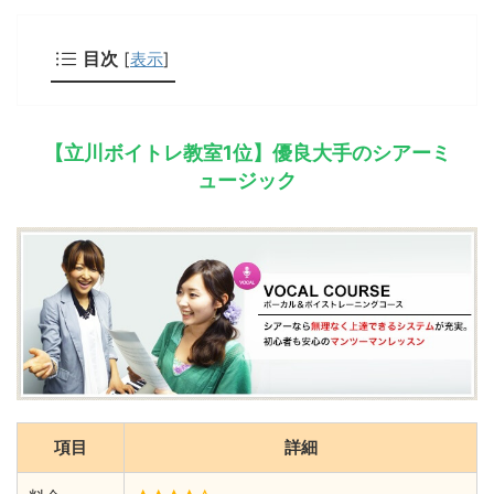
目次
[
表示
]
【立川ボイトレ教室1位】優良大手のシアーミ
ュージック
項目
詳細