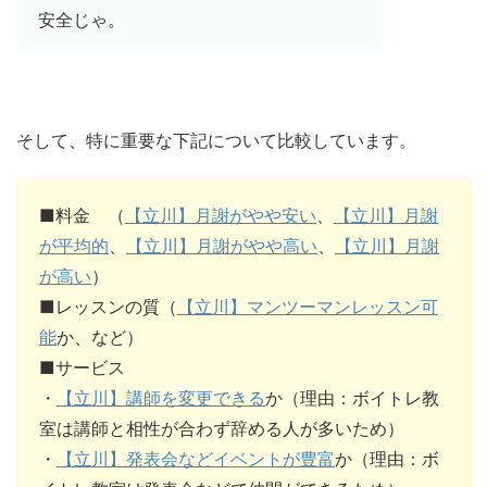
安全じゃ。
そして、特に重要な下記について比較しています。
■料金 （
【立川】月謝がやや安い
、
【立川】月謝
が平均的
、
【立川】月謝がやや高い
、
【立川】月謝
が高い
）
■レッスンの質（
【立川】マンツーマンレッスン可
能
か、など）
■サービス
・
【立川】講師を変更できる
か（理由：ボイトレ教
室は講師と相性が合わず辞める人が多いため）
・
【立川】発表会などイベントが豊富
か（理由：ボ