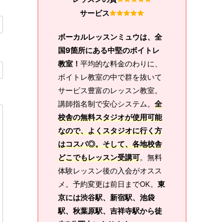
サービス
ボーカルレッスンミュウは、全
国9箇所にある中堅のボイトレ
教室！
平均的な料金のわりに、
ボイトレ教室の中で群を抜いて
サービス豊富のレッスン教室。
講師指名制で安心システム。
全
校舎の無料スタジオが使用可能
なので、よくスタジオに行く方
はコスパ◎。そして、各地校舎
どこでもレッスン受講可
。無料
体験レッスン後の入会がオスス
メ。予約変更は前日までOK。
東
京には渋谷駅、新宿駅、池袋
駅、秋葉原駅、吉祥寺駅から徒