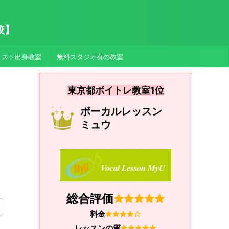
較】
ィスト出身教室
無料スタジオ有の教室
東京都ボイトレ教室1位
ボーカルレッスン
ミュウ
総合評価
料金
レッスンの質