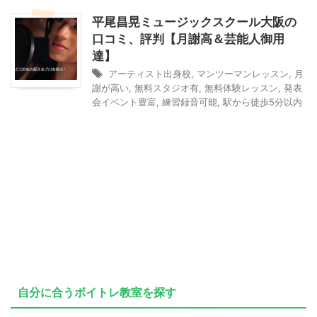
平尾昌晃ミュージックスクール大阪の
口コミ、評判【月謝高＆芸能人御用
達】
アーティスト出身校
,
マンツーマンレッスン
,
月
謝が高い
,
無料スタジオ有
,
無料体験レッスン
,
発表
会イベント豊富
,
練習録音可能
,
駅から徒歩5分以内
自分に合うボイトレ教室を探す