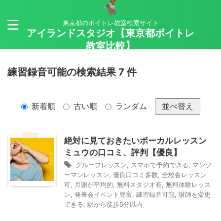
東京都のボイトレ教室検索サイト
アイランドスタジオ【東京都ボイトレ
教室比較】
練習録音可能の検索結果 7 件
新着順
古い順
ランダム
並べ替え
絶対に見ておきたいボーカルレッスン
ミュウの口コミ、評判【優良】
グループレッスン
,
スマホで予約できる
,
マンツ
ーマンレッスン
,
優良口コミ多数
,
全校舎レッスン
可
,
月謝が平均的
,
無料スタジオ有
,
無料体験レッス
ン
,
発表会イベント豊富
,
練習録音可能
,
講師を変更
できる
,
駅から徒歩5分以内