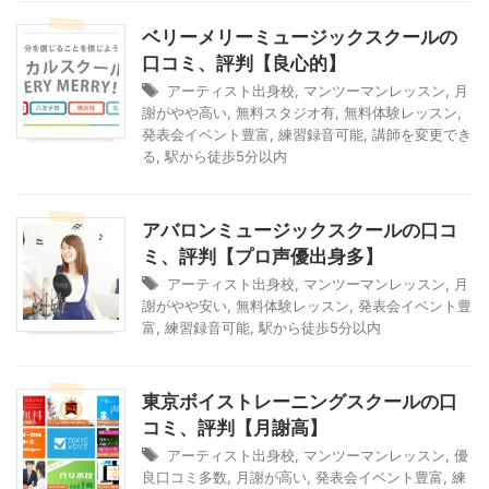
ベリーメリーミュージックスクールの
口コミ、評判【良心的】
アーティスト出身校
,
マンツーマンレッスン
,
月
謝がやや高い
,
無料スタジオ有
,
無料体験レッスン
,
発表会イベント豊富
,
練習録音可能
,
講師を変更でき
る
,
駅から徒歩5分以内
アバロンミュージックスクールの口コ
ミ、評判【プロ声優出身多】
アーティスト出身校
,
マンツーマンレッスン
,
月
謝がやや安い
,
無料体験レッスン
,
発表会イベント豊
富
,
練習録音可能
,
駅から徒歩5分以内
東京ボイストレーニングスクールの口
コミ、評判【月謝高】
アーティスト出身校
,
マンツーマンレッスン
,
優
良口コミ多数
,
月謝が高い
,
発表会イベント豊富
,
練