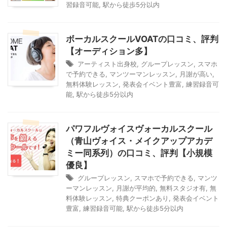
習録音可能
,
駅から徒歩5分以内
ボーカルスクールVOATの口コミ、評判
【オーディション多】
アーティスト出身校
,
グループレッスン
,
スマホ
で予約できる
,
マンツーマンレッスン
,
月謝が高い
,
無料体験レッスン
,
発表会イベント豊富
,
練習録音可
能
,
駅から徒歩5分以内
パワフルヴォイスヴォーカルスクール
（青山ヴォイス・メイクアップアカデ
ミー同系列）の口コミ、評判【小規模
優良】
グループレッスン
,
スマホで予約できる
,
マンツ
ーマンレッスン
,
月謝が平均的
,
無料スタジオ有
,
無
料体験レッスン
,
特典クーポンあり
,
発表会イベント
豊富
,
練習録音可能
,
駅から徒歩5分以内