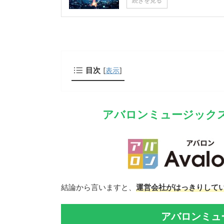
続きを見る
目次
[
表示
]
アバロンミュージック
結論から言いますと、
運営会社がはっきりして
アバロンミュ