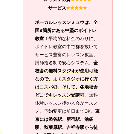
サービス
ボーカルレッスンミュウは、全
国9箇所にある中堅のボイトレ
教室！
平均的な料金のわりに、
ボイトレ教室の中で群を抜いて
サービス豊富のレッスン教室。
講師指名制で安心システム。
全
校舎の無料スタジオが使用可能
なので、よくスタジオに行く方
はコスパ◎。そして、各地校舎
どこでもレッスン受講可
。無料
体験レッスン後の入会がオスス
メ。予約変更は前日までOK。
東
京には渋谷駅、新宿駅、池袋
駅、秋葉原駅、吉祥寺駅から徒