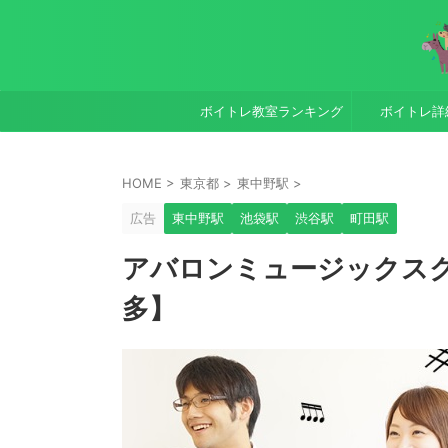
ボイトレ教室ランキング
ボイトレ詳
HOME
>
東京都
>
東中野駅
>
広告
東中野駅
池袋駅
渋谷駅
町田駅
アバロンミュージックス
多】