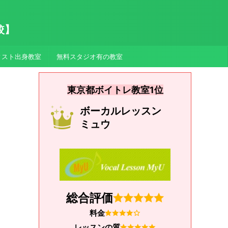
較】
ィスト出身教室
無料スタジオ有の教室
東京都ボイトレ教室1位
ボーカルレッスン
ミュウ
総合評価
料金
レッスンの質