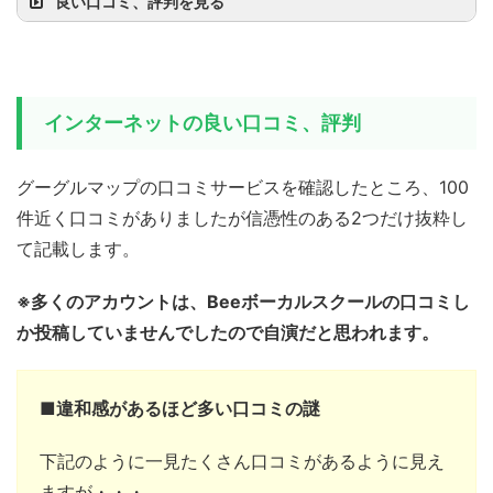
良い口コミ、評判を見る
インターネットの良い口コミ、評判
採点カラオケの点数UPを目指して2
年前に赤羽校の門をたたきました
レッスン生
グーグルマップの口コミサービスを確認したところ、100
野ぶた
が、
点数よりはるかに大切なことを
件近く口コミがありましたが信憑性のある2つだけ抜粋し
教わり
、音楽に対する価値観が大き
て記載します。
く変わりました。仕事でイヤなこと
があっても、レッスンでは先生たち
※多くのアカウントは、Beeボーカルスクールの口コミし
が、イベントでは生徒さんたちが必
か投稿していませんでしたので自演だと思われます。
ず味方になってくれるので、失った
自信もすぐに取り戻せます。自宅近
■違和感があるほど多い口コミの謎
くにも教室はあるのに1時間かけても
通いたくなる理由、それはこのBeeミ
下記のように一見たくさん口コミがあるように見え
ュージックスクールには、自分の居
ますが・・・