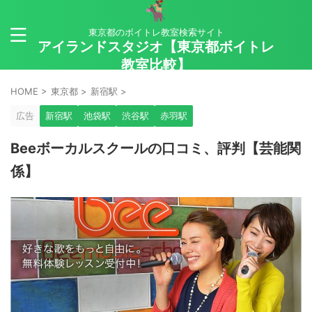
東京都のボイトレ教室検索サイト
アイランドスタジオ【東京都ボイトレ
教室比較】
HOME
>
東京都
>
新宿駅
>
広告
新宿駅
池袋駅
渋谷駅
赤羽駅
Beeボーカルスクールの口コミ、評判【芸能関
係】