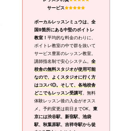
サービス
ボーカルレッスンミュウは、全
国9箇所にある中堅のボイトレ
教室！
平均的な料金のわりに、
ボイトレ教室の中で群を抜いて
サービス豊富のレッスン教室。
講師指名制で安心システム。
全
校舎の無料スタジオが使用可能
なので、よくスタジオに行く方
はコスパ◎。そして、各地校舎
どこでもレッスン受講可
。無料
体験レッスン後の入会がオスス
メ。予約変更は前日までOK。
東
京には渋谷駅、新宿駅、池袋
駅、秋葉原駅、吉祥寺駅から徒