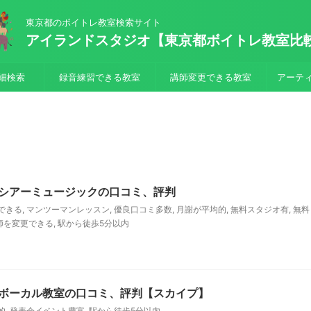
東京都のボイトレ教室検索サイト
アイランドスタジオ【東京都ボイトレ教室比
細検索
録音練習できる教室
講師変更できる教室
アーテ
シアーミュージックの口コミ、評判
できる
,
マンツーマンレッスン
,
優良口コミ多数
,
月謝が平均的
,
無料スタジオ有
,
無料
師を変更できる
,
駅から徒歩5分以内
ボーカル教室の口コミ、評判【スカイプ】
的
,
発表会イベント豊富
,
駅から徒歩5分以内