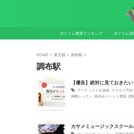
ボイトレ教室ランキング
ボイトレ詳
HOME
>
東京都
>
調布駅
>
調布駅
【優良】絶対に見ておきたい
アーティスト出身校
,
スマホで予約
体験レッスン
,
発表会イベント豊富
,
講
カサメミュージックスクール
マンツーマンレッスン
,
月謝が平均