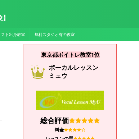
較】
ィスト出身教室
無料スタジオ有の教室
東京都ボイトレ教室1位
ボーカルレッスン
ミュウ
総合評価
料金
レッスンの質