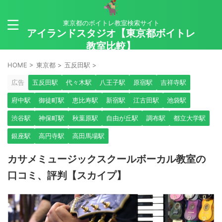
東京都のボイトレ教室検索サイト
アイランドスタジオ【東京都ボイトレ
教室比較】
HOME
>
東京都
>
五反田駅
>
広告
五反田駅
代々木駅
八王子駅
原宿駅
吉祥寺駅
府中駅
御徒町駅
恵比寿駅
新宿駅
江古田駅
池袋駅
渋谷駅
神保町駅
秋葉原駅
自由が丘駅
調布駅
都立大学駅
銀座駅
高円寺駅
高田馬場駅
カサメミュージックスクールボーカル教室の
口コミ、評判【スカイプ】