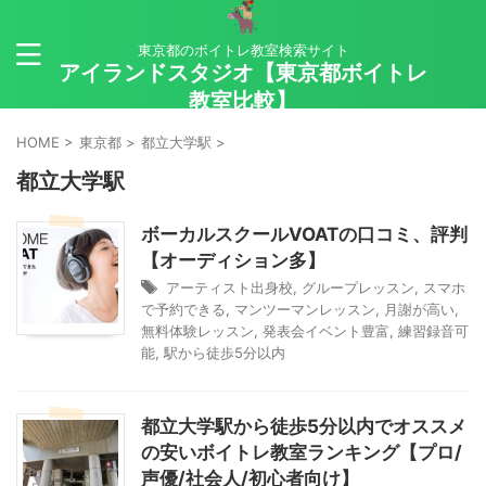
東京都のボイトレ教室検索サイト
アイランドスタジオ【東京都ボイトレ
教室比較】
HOME
>
東京都
>
都立大学駅
>
都立大学駅
ボーカルスクールVOATの口コミ、評判
【オーディション多】
アーティスト出身校
,
グループレッスン
,
スマホ
で予約できる
,
マンツーマンレッスン
,
月謝が高い
,
無料体験レッスン
,
発表会イベント豊富
,
練習録音可
能
,
駅から徒歩5分以内
都立大学駅から徒歩5分以内でオススメ
の安いボイトレ教室ランキング【プロ/
声優/社会人/初心者向け】