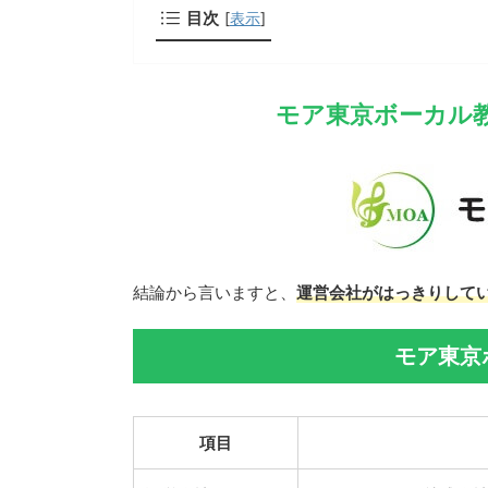
目次
[
表示
]
モア東京ボーカル
結論から言いますと、
運営会社がはっきりして
モア東京
項目