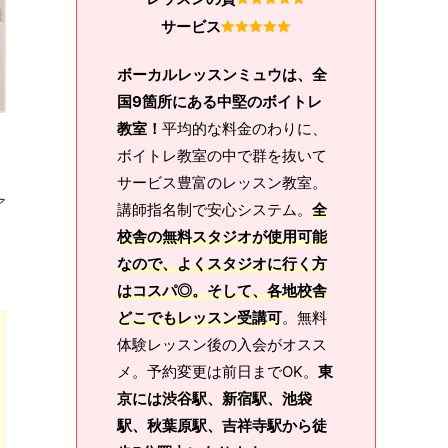
サービス
ボーカルレッスンミュウは、全
国9箇所にある中堅のボイトレ
教室！
平均的な料金のわりに、
ボイトレ教室の中で群を抜いて
サービス豊富のレッスン教室。
ア
講師指名制で安心システム。
全
校舎の無料スタジオが使用可能
なので、よくスタジオに行く方
はコスパ◎。そして、各地校舎
どこでもレッスン受講可
。無料
体験レッスン後の入会がオスス
メ。予約変更は前日までOK。
東
京には渋谷駅、新宿駅、池袋
駅、秋葉原駅、吉祥寺駅から徒