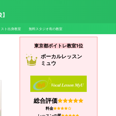
較】
ィスト出身教室
無料スタジオ有の教室
東京都ボイトレ教室1位
ボーカルレッスン
ミュウ
総合評価
料金
レッスンの質