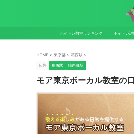
ボイトレ教室ランキング
ボイトレ詳
HOME
>
東京都
>
葛西駅
>
広告
葛西駅
錦糸町駅
モア東京ボーカル教室の