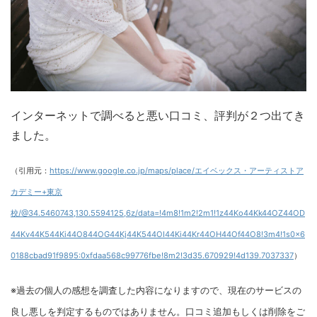
インターネットで調べると悪い口コミ、評判が２つ出てき
ました。
（引用元：
https://www.google.co.jp/maps/place/エイベックス・アーティストア
カデミー+東京
校/@34.5460743,130.5594125,6z/data=!4m8!1m2!2m1!1z44Ko44Kk44OZ44OD
44Kv44K544Ki44O844OG44Kj44K544OI44Ki44Kr44OH44Of44O8!3m4!1s0x6
0188cbad91f9895:0xfdaa568c99776fbe!8m2!3d35.670929!4d139.7037337
）
※過去の個人の感想を調査した内容になりますので、現在のサービスの
良し悪しを判定するものではありません。口コミ追加もしくは削除をご